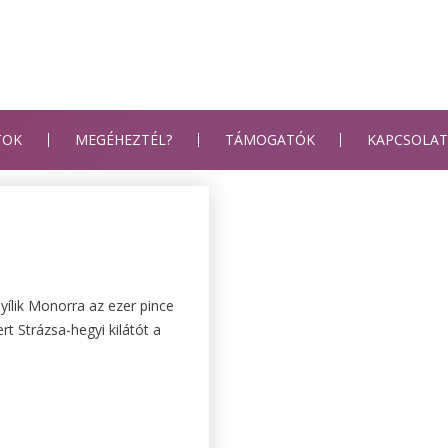
TOK
MEGÉHEZTÉL?
TÁMOGATÓK
KAPCSOLA
yílik Monorra az ezer pince
t Strázsa-hegyi kilátót a