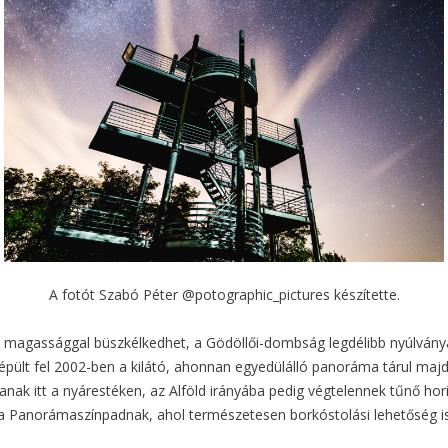
A fotót Szabó Péter @potographic_pictures készítette.
 magassággal büszkélkedhet, a Gödöllői-dombság legdélibb nyúlvány
épült fel 2002-ben a kilátó, ahonnan egyedülálló panoráma tárul majd
ak itt a nyárestéken, az Alföld irányába pedig végtelennek tűnő horiz
a Panorámaszínpadnak, ahol természetesen borkóstolási lehetőség i