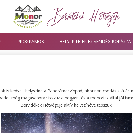
Borvidékek Hétvégéje
K
PROGRAMOK
HELYI PINCÉK ÉS VENDÉG BORÁSZA
a
atok is kedvelt helyszíne a Panorámaszínpad, ahonnan csodás kilátás n
npadot még magasabbra visszük a hegyen, és a monoriak által jól ismer
Borvidékek Hétvégéje aktív helyszínévé tesszük!