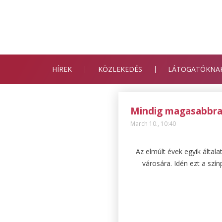
HÍREK
KÖZLEKEDÉS
LÁTOGATÓKNA
Mindig magasabbr
March 10., 10:40
Az elmúlt évek egyik által
városára. Idén ezt a szí