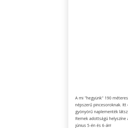
A mi "hegyünk" 190 méteres
népszerű pincesoroknak. Itt 
gyönyörű naplementék látszan
Remek adottságú helyszíne 
június 5-én és 6-án!