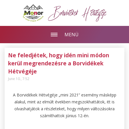
Borvidékek Hétvégéje
MENÜ
Ne feledjétek, hogy idén mini módon
kerül megrendezésre a Borvidékek
Hétvégéje
June 10., 7:52
A Borvidékek Hétvégéje „mini 2021” esemény másképp
alakul, mint az elmúlt években megszokhattátok
, itt is
olvashatjátok a részleteket, hogy milyen változásokra
számíthattok június 12-én.