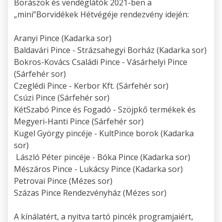
Borászok és vendéglátók 2021-ben a
„mini”Borvidékek Hétvégéje rendezvény idején:
Aranyi Pince (Kadarka sor)
Baldavári Pince - Strázsahegyi Borház (Kadarka sor)
Bokros-Kovács Családi Pince - Vásárhelyi Pince
(Sárfehér sor)
Czeglédi Pince - Kerbor Kft. (Sárfehér sor)
Csúzi Pince (Sárfehér sor)
KétSzabó Pince és Fogadó - Szöjpkő termékek és
Megyeri-Hanti Pince (Sárfehér sor)
Kugel György pincéje - KultPince borok (Kadarka
sor)
László Péter pincéje - Bóka Pince
(Kadarka sor)
Mészáros Pince - Lukácsy Pince (Kadarka sor)
Petrovai Pince (Mézes sor)
Százas Pince Rendezvényház (Mézes sor)
A kínálatért, a nyitva tartó pincék programjaiért,