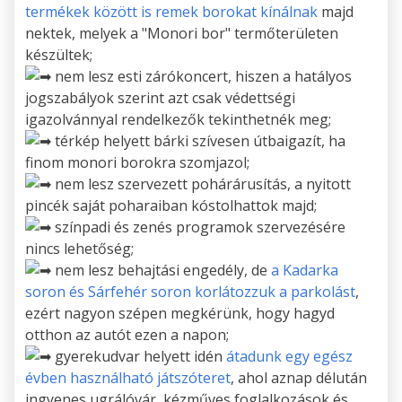
termékek között is remek borokat kínálnak
majd
nektek, melyek a "Monori bor" termőterületen
készültek;
nem lesz esti zárókoncert, hiszen a hatályos
jogszabályok szerint azt csak védettségi
igazolvánnyal rendelkezők tekinthetnék meg;
térkép helyett bárki szívesen útbaigazít, ha
finom monori borokra szomjazol;
nem lesz szervezett pohárárusítás, a nyitott
pincék saját poharaiban kóstolhattok majd;
színpadi és zenés programok szervezésére
nincs lehetőség;
nem lesz behajtási engedély, de
a Kadarka
soron és Sárfehér soron korlátozzuk a parkolást
,
ezért
nagyon szépen megkérünk, hogy hagyd
otthon az autót ezen a napon;
gyerekudvar helyett idén
átadunk egy egész
évben használható játszóteret
, ahol aznap délután
ingyenes ugrálóvár, kézműves foglalkozások és