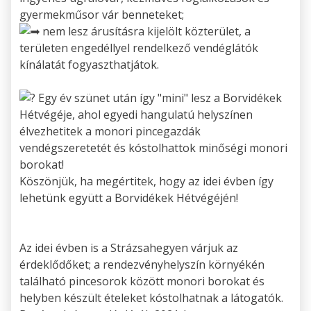
gyermekműsor vár benneteket;
nem lesz árusításra kijelölt közterület, a
területen engedéllyel rendelkező vendéglátók
kínálatát fogyaszthatjátok.
Egy év szünet után így "mini" lesz a Borvidékek
Hétvégéje, ahol egyedi hangulatú helyszínen
élvezhetitek a monori pincegazdák
vendégszeretetét és kóstolhattok minőségi monori
borokat!
Köszönjük, ha megértitek, hogy az idei évben így
lehetünk együtt a Borvidékek Hétvégéjén!
Az idei évben is a Strázsahegyen várjuk az
érdeklődőket; a rendezvényhelyszín környékén
található pincesorok között monori borokat és
helyben készült ételeket kóstolhatnak a látogatók.